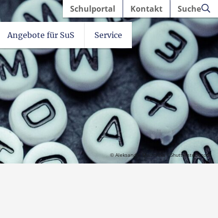
Schulportal
Kontakt
Suche
Angebote für SuS
Service
© Aleksandrs Muiznieks / Shutterstock.com