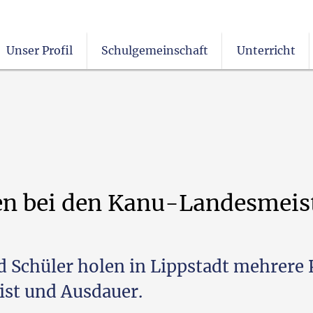
Unser Profil
Schulgemeinschaft
Unterricht
Christlichen Glauben (er)leben
en
bei
den
Kanu-Landesmeist
 Schüler holen in Lippstadt mehrere 
st und Ausdauer.