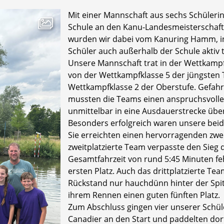
Mit einer Mannschaft aus sechs Schüler
Schule an den Kanu-Landesmeisterschaften
wurden wir dabei vom Kanuring Hamm, i
Schüler auch außerhalb der Schule aktiv t
Unsere Mannschaft trat in der Wettkampf
von der Wettkampfklasse 5 der jüngsten
Wettkampfklasse 2 der Oberstufe. Gefahr
mussten die Teams einen anspruchsvolle
unmittelbar in eine Ausdauerstrecke übe
Besonders erfolgreich waren unsere be
Sie erreichten einen hervorragenden zwei
zweitplatzierte Team verpasste den Sieg
Gesamtfahrzeit von rund 5:45 Minuten fe
ersten Platz. Auch das drittplatzierte Te
Rückstand nur hauchdünn hinter der Spit
ihrem Rennen einen guten fünften Platz.
Zum Abschluss gingen vier unserer Schü
Canadier an den Start und paddelten dort